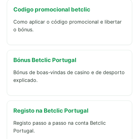
Codigo promocional betclic
Como aplicar o código promocional e libertar
o bónus.
Bónus Betclic Portugal
Bónus de boas-vindas de casino e de desporto
explicado.
Registo na Betclic Portugal
Registo passo a passo na conta Betclic
Portugal.