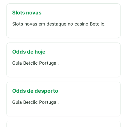
Slots novas
Slots novas em destaque no casino Betclic.
Odds de hoje
Guia Betclic Portugal.
Odds de desporto
Guia Betclic Portugal.