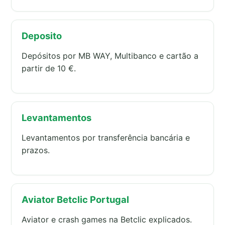
Deposito
Depósitos por MB WAY, Multibanco e cartão a
partir de 10 €.
Levantamentos
Levantamentos por transferência bancária e
prazos.
Aviator Betclic Portugal
Aviator e crash games na Betclic explicados.