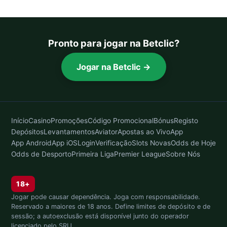
Pronto para jogar na Betclic?
Jogar na Betclic →
Início
Casino
Promoções
Código Promocional
Bónus
Registo
Depósitos
Levantamentos
Aviator
Apostas ao Vivo
App
App Android
App iOS
Login
Verificação
Slots Novas
Odds de Hoje
Odds de Desporto
Primeira Liga
Premier League
Sobre Nós
18+
Jogar pode causar dependência. Joga com responsabilidade.
Reservado a maiores de 18 anos. Define limites de depósito e de
sessão; a autoexclusão está disponível junto do operador
licenciado pelo SRIJ.