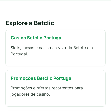
Explore a Betclic
Casino Betclic Portugal
Slots, mesas e casino ao vivo da Betclic em
Portugal.
Promoções Betclic Portugal
Promoções e ofertas recorrentes para
jogadores de casino.