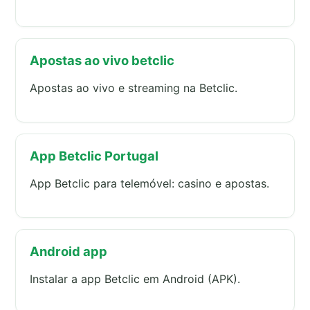
Apostas ao vivo betclic
Apostas ao vivo e streaming na Betclic.
App Betclic Portugal
App Betclic para telemóvel: casino e apostas.
Android app
Instalar a app Betclic em Android (APK).